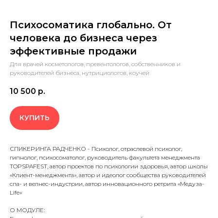
Психосоматика глобально. От
человека до бизнеса через
эффективные продажи
Для врачей косметологов, превентологов, собственников и
руководителей бизнеса, нутрициологов, коучей
10 500
р.
КУПИТЬ
СПИКЕР:ИНГА РАДЧЕНКО - Психолог, отраслевой психолог,
гипнолог, психосоматолог, руководитель факультета менеджмента
TOPSPAFEST, автор проектов по психологии здоровья, автор школы
«Клиент-менеджмента», автор и идеолог сообщества руководителей
спа- и велнес-индустрии, автор инновационного ретрита «Медуза-
Life»
О МОДУЛЕ: