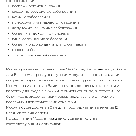
сопровождения
болезни органов дыхания
сердечно-сосудистые заболевания
кожные заболевания
психосоматика пищевого поведения
желудочно-кишечные заболевания
болезни эндокринной системы
гинекологические заболевани
болезни опорно-двигательного аппарата
головная боль
онкологические заболевания
Модуль размещен на платформе GetCourse, Вы сможете в удобное
для Вас время прослушать уроки Модуля, выполнить задания,
получить сопроводительный материалы к урокам. После оплаты
Модуля на указанную Вами почту придет письмо с логином и
паролем для входа в личный кабинет GetCourse, в котором Вас
будут ждать видео-записи уроков модуля, а также письмо с
полезными логистическими ссылками.
Модуль будет доступен Вам для прослушивания в течение 12
месяцев со дня оплаты.
По окончании Модуля каждый слушатель получает
соответствующий Сертификат.